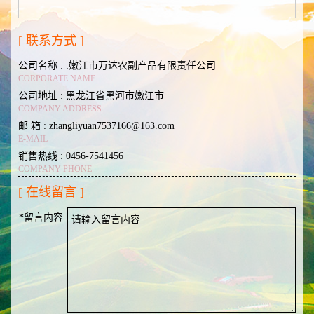
[ 联系方式 ]
公司名称 : :嫩江市万达农副产品有限责任公司
CORPORATE NAME
公司地址 : 黑龙江省黑河市嫩江市
COMPANY ADDRESS
邮 箱 : zhangliyuan7537166@163.com
E-MAIL
销售热线 : 0456-7541456
COMPANY PHONE
[ 在线留言 ]
*留言内容